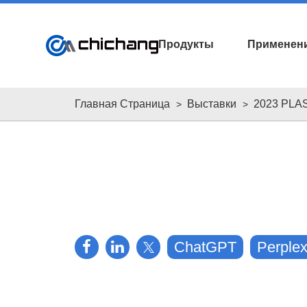
Продукты
Применен
Главная Страница
Выставки
2023 PLA
О нас
Глобальная сеть
брошюры скачать
видео
ChatGPT
Perplex