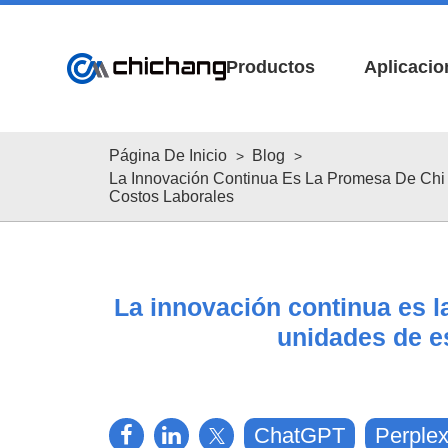
Productos
Aplicacio
Página De Inicio
Blog
La Innovación Continua Es La Promesa De Chi 
Costos Laborales
La innovación continua es l
Sobre nosotros
Red global
descargar folletos
V
unidades de e
ChatGPT
Perplex